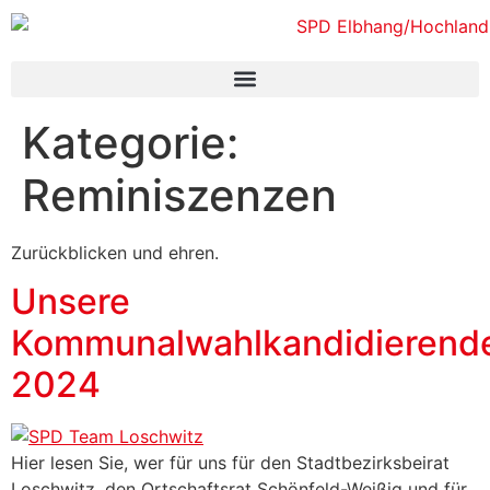
Inhalt
springen
Kategorie:
Reminiszenzen
Zurückblicken und ehren.
Unsere
Kommunalwahlkandidierend
2024
Hier lesen Sie, wer für uns für den Stadtbezirksbeirat
Loschwitz, den Ortschaftsrat Schönfeld-Weißig und für