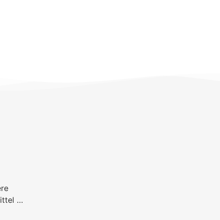
ere
ittel …