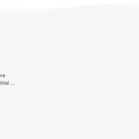
ere
ittel …