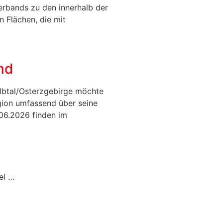
erbands zu den innerhalb der
 Flächen, die mit
nd
lbtal/Osterzgebirge möchte
gion umfassend über seine
06.2026 finden im
el …