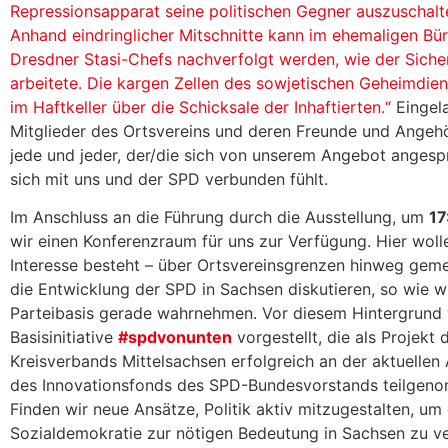
Repressionsapparat seine politischen Gegner auszuschalt
Anhand eindringlicher Mitschnitte kann im ehemaligen Bü
Dresdner Stasi-Chefs nachverfolgt werden, wie der Sicher
arbeitete. Die kargen Zellen des sowjetischen Geheimdien
im Haftkeller über die Schicksale der Inhaftierten.“
Eingela
Mitglieder des Ortsvereins und deren Freunde und Angeh
jede und jeder, der/die sich von unserem Angebot anges
sich mit uns und der SPD verbunden fühlt.
Im Anschluss an die Führung durch die Ausstellung, um
17
wir einen Konferenzraum für uns zur Verfügung. Hier woll
Interesse besteht – über Ortsvereinsgrenzen hinweg gem
die Entwicklung der SPD in Sachsen diskutieren, so wie wi
Parteibasis gerade wahrnehmen. Vor diesem Hintergrund 
Basisinitiative
#spdvonunten
vorgestellt, die als Projekt
Kreisverbands Mittelsachsen erfolgreich an der aktuellen
des Innovationsfonds des SPD-Bundesvorstands teilgen
Finden wir neue Ansätze, Politik aktiv mitzugestalten, um
Sozialdemokratie zur nötigen Bedeutung in Sachsen zu v