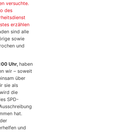
en versuchte.
ro des
heitsdienst
stes erzählen
den sind alle
örige sowie
prochen und
:00 Uhr,
haben
en wir – soweit
einsam über
r sie als
wird die
 des SPD-
 Ausschreibung
ommen hat.
 der
erhelfen und