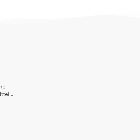
ere
ittel …