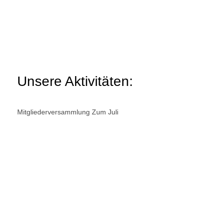
Unsere Aktivitäten:
Mitgliederversammlung Zum Juli
Achtung: Ausnahmsweise schon Ende Juni (direkt nach
dem Elbhangfest), 18:30 Uhr! Wir treffen uns im Garten
von Sebastian Vogel, um u.a. über seine Initiative für
Mitgliederversammlung Im Juni
Wir sprechen über die Haushaltslage
der Stadt Dresden und über die
Informationsveranstaltung des
Planungsverbands zu den innerhalb
der Landeshauptstadt Dresden